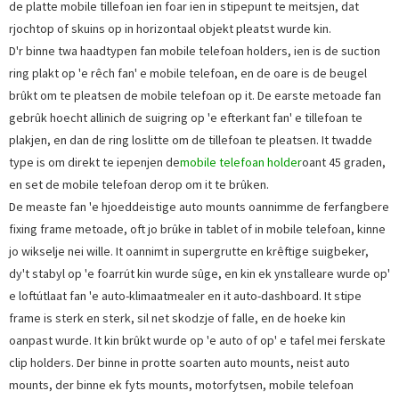
de platte mobile tillefoan ien foar ien in stipepunt te meitsjen, dat
rjochtop of skuins op in horizontaal objekt pleatst wurde kin.
D'r binne twa haadtypen fan mobile telefoan holders, ien is de suction
ring plakt op 'e rêch fan' e mobile telefoan, en de oare is de beugel
brûkt om te pleatsen de mobile telefoan op it. De earste metoade fan
gebrûk hoecht allinich de suigring op 'e efterkant fan' e tillefoan te
plakjen, en dan de ring loslitte om de tillefoan te pleatsen. It twadde
type is om direkt te iepenjen de
mobile telefoan holder
oant 45 graden,
en set de mobile telefoan derop om it te brûken.
De measte fan 'e hjoeddeistige auto mounts oannimme de ferfangbere
fixing frame metoade, oft jo brûke in tablet of in mobile telefoan, kinne
jo wikselje nei wille. It oannimt in supergrutte en krêftige suigbeker,
dy't stabyl op 'e foarrút kin wurde sûge, en kin ek ynstalleare wurde op'
e loftútlaat fan 'e auto-klimaatmealer en it auto-dashboard. It stipe
frame is sterk en sterk, sil net skodzje of falle, en de hoeke kin
oanpast wurde. It kin brûkt wurde op 'e auto of op' e tafel mei ferskate
clip holders. Der binne in protte soarten auto mounts, neist auto
mounts, der binne ek fyts mounts, motorfytsen, mobile telefoan