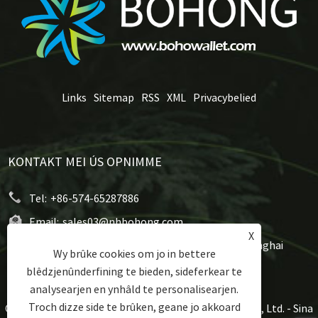
Links
Sitemap
RSS
XML
Privacybelied
KONTAKT MEI ÚS OPNIMME
Tel:
+86-574-65287886
Email:
sales03@nhbohong.com
X
Adres:
Xibin Industrial Zone, Shenzhen Town, Ninghai
Wy brûke cookies om jo in bettere
County, NINGBO, Zhejiang, Sina
blêdzjenûnderfining te bieden, sideferkear te
analysearjen en ynhâld te personalisearjen.
Troch dizze side te brûken, geane jo akkoard
Copyright © 2023 Ninghai Bohong Metal Products Co., Ltd. - Sina