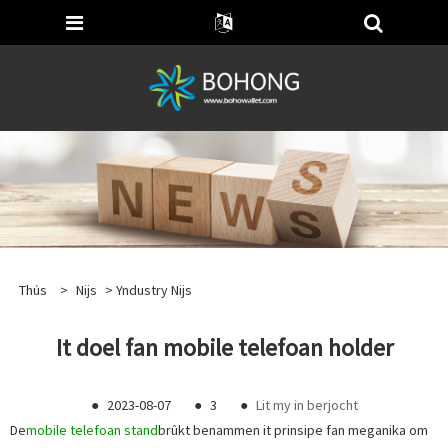
Thús
>
Nijs
>
Yndustry Nijs
It doel fan mobile telefoan holder
●
2023-08-07
●
3
●
Lit my in berjocht
De
mobile telefoan stand
brûkt benammen it prinsipe fan meganika om