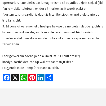
operearjen. It neidiel is dat it magnetisme sil beynfloedzje it sinjaal fjild
fan 'e mobile telefoan, en der sil merken as it wurdt plakt en
fuortsmiten. It foardiel is dat it is lyts, fleksibel, en net blokkearje de
line fan sicht.
5. Silicone of oare non-slip heakjes hawwe de neidielen dat de rjochting
kin net oanpast wurde, en de mobile telefoan is net fêst genôch. It
foardiel is dat it maklik is om de mobile tillefoan te reparearjen en te
ferwiderjen.
Foarige:
Wêrom soene jo de aluminium RFID-anti-stellerij
kredytkaarthâlder Pop Up Wallet foar manlju kieze
Folgjende:
Is de kompjûterstand nuttich?
Facebook
X
WhatsApp
Pinterest
LinkedIn
Share