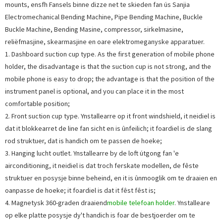
mounts, ensfh Fansels binne dizze net te skieden fan ús Sanjia
Electromechanical Bending Machine, Pipe Bending Machine, Buckle
Buckle Machine, Bending Masine, compressor, sirkelmasine,
reliëfmasjine, skearmasjine en oare elektromeganyske apparatuer.
1. Dashboard suction cup type. As the first generation of mobile phone
holder, the disadvantage is that the suction cup is not strong, and the
mobile phone is easy to drop; the advantage is that the position of the
instrument panel is optional, and you can place it in the most
comfortable position;
2. Front suction cup type. Ynstallearre op it front windshield, it neidiel is
dat it blokkearret de line fan sicht en is ûnfeilich; it foardiel is de slang
rod struktuer, dat is handich om te passen de hoeke;
3. Hanging lucht outlet. Ynstallearre by de loft útgong fan 'e
airconditioning, it neidiel is dat troch ferskate modellen, de fêste
struktuer en posysje binne beheind, en it is ûnmooglik om te draaien en
oanpasse de hoeke; it foardiel is dat it fêst fêst is;
4. Magnetysk 360-graden draaiend
mobile telefoan holder
. Ynstalleare
op elke platte posysje dy't handich is foar de bestjoerder om te